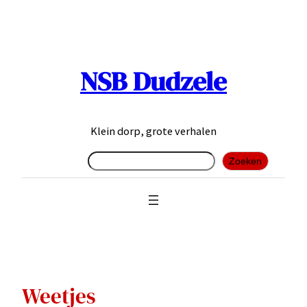
Ga
naar
de
inhoud
NSB Dudzele
Klein dorp, grote verhalen
Zoeken
Zoeken
Weetjes