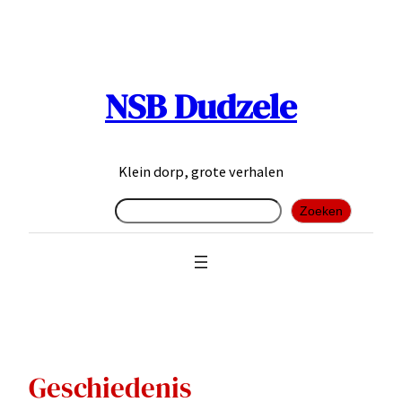
Ga
naar
de
inhoud
NSB Dudzele
Klein dorp, grote verhalen
Zoeken
Zoeken
Geschiedenis