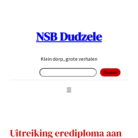
Ga
naar
de
inhoud
NSB Dudzele
Klein dorp, grote verhalen
Zoeken
Zoeken
Uitreiking erediploma aan