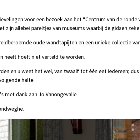
ievelingen voor een bezoek aan het “Centrum van de ronde v
t zijn allebei pareltjes van museums waarbij de gidsen ze
reldberoemde oude wandtapijten en een unieke collectie van 
 heeft hoeft niet verteld te worden.
n en u weet het wel, van twaalf tot één eet iedereen; dus m
volgende halte.
’s met dank aan Jo Vanongevalle.
zandweghe.