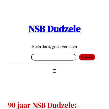
Ga
naar
de
inhoud
NSB Dudzele
Klein dorp, grote verhalen
Zoeken
Zoeken
90 jaar NSB Dudzele: